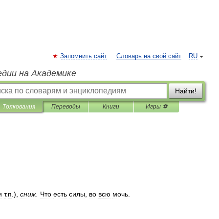
Запомнить сайт
Словарь на свой сайт
RU
едии на Академике
Найти!
Толкования
Переводы
Книги
Игры ⚽
и
т
.
п
.),
сниж
.
Что
есть
силы
,
во
всю
мочь
.