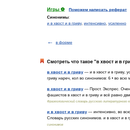
Игры ⚽
Поможем написать реферат
Синонимы
:
и в хвост и в гриву
,
интенсивно
,
усиленно
в форме
Смотреть что такое "в хвост и в гр
в хвост и в гриву
— и в хвост и в гриву, 
гриву нареч, кол во синонимов: 6 • во всю
в хвост и в гриву
— Прост. Экспрес. Очень
фашистов в хвост и в гриву и всё равно д
Фразеологический словарь русского литературного я
и в хвост и в гриву
— интенсивно, во всю 
Словарь русских синонимов. и в хвост и в 
синонимов