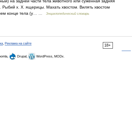
ный) на задней части тела животного или суженная задняя
х. Рыбий х. Х. ящерицы. Махать хвостом. Вилять хвостом
заднем конце тела (у… …
Энциклопедический словарь
ка
,
Реклама на сайте
18+
omla,
Drupal,
WordPress, MODx.