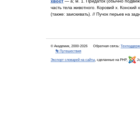
хвост
— а; м. 1. Придаток (обычно подвиж
часть тела животного. Коровий х. Конский 
(также: заискивать). // Пучок перьев на 
© Академик, 2000-2026
Обратная связь:
Техподдерж
👣 Путешествия
Экспорт словарей на сайты
, сделанные на PHP,
Jo