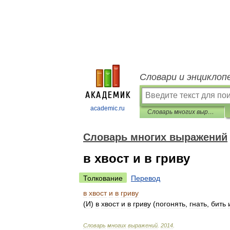
Словари и энциклоп
academic.ru
Словарь многих выражений
Словарь многих выражений
в хвост и в гриву
Толкование
Перевод
в
хвост
и
в
гриву
(
И
)
в
хвост
и
в
гриву
(
погонять
,
гнать
,
бить
Словарь
многих
выражений
.
2014
.