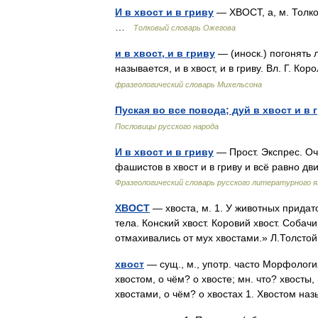
И в хвост и в гриву
— ХВОСТ, а, м. Толко
…
Толковый словарь Ожегова
и в хвост, и в гриву
— (иноск.) погонять 
называется, и в хвост, и в гриву. Вл. Г. К
фразеологический словарь Михельсона
Пуская во все повода; дуй в хвост и в 
Пословицы русского народа
И в хвост и в гриву
— Прост. Экспрес. Оче
фашистов в хвост и в гриву и всё равно д
Фразеологический словарь русского литературного я
ХВОСТ
— хвоста, м. 1. У животных придат
тела. Конский хвост. Коровий хвост. Собач
отмахивались от мух хвостами.» Л.Толсто
хвост
— сущ., м., употр. часто Морфология:
хвостом, о чём? о хвосте; мн. что? хвосты,
хвостами, о чём? о хвостах 1. Хвостом 