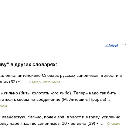
в ходе
иву" в других словарях:
усиленно, интенсивно Словарь русских синонимов. в хвост и в
 мочь (62) • …
Словарь синонимов
 сильно (бить, колотить кого либо). Теперь надо так бить
вигаться к своим на соединение (М. Антошин. Прорыв) …
зыка
ивановскую, сильно, почем зря, в хвост и в гриву, усиленно
гриву нареч, кол во синонимов: 10 • активно (19) • …
Словарь