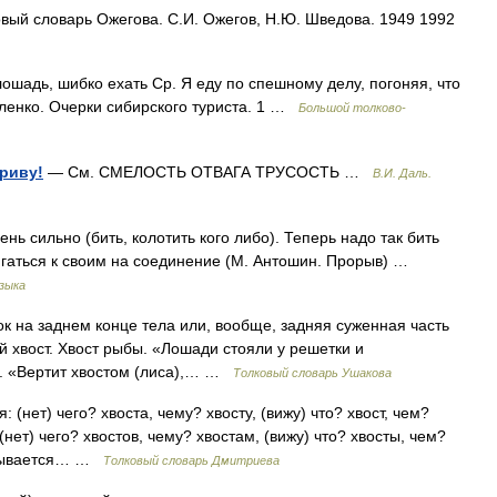
вый словарь Ожегова. С.И. Ожегов, Н.Ю. Шведова. 1949 1992
лошадь, шибко ехать Ср. Я еду по спешному делу, погоняя, что
ороленко. Очерки сибирского туриста. 1 …
Большой толково-
гриву!
— См. СМЕЛОСТЬ ОТВАГА ТРУСОСТЬ …
В.И. Даль.
нь сильно (бить, колотить кого либо). Теперь надо так бить
вигаться к своим на соединение (М. Антошин. Прорыв) …
зыка
ок на заднем конце тела или, вообще, задняя суженная часть
ий хвост. Хвост рыбы. «Лошади стояли у решетки и
й. «Вертит хвостом (лиса),… …
Толковый словарь Ушакова
 (нет) чего? хвоста, чему? хвосту, (вижу) что? хвост, чем?
 (нет) чего? хвостов, чему? хвостам, (вижу) что? хвосты, чем?
называется… …
Толковый словарь Дмитриева